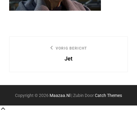
Bericht
VORIG BERICHT
Vorige
navigatie
Jet
bericht
Copyright © 2026
Maazaa.nl
|
Zubin Door
Catch Themes
Scroll
Up