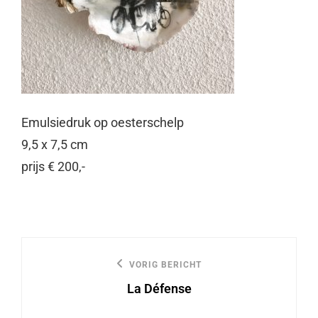
Emulsiedruk op oesterschelp
9,5 x 7,5 cm
prijs € 200,-
Bericht
VORIG BERICHT
Vorige
navigatie
La Défense
bericht