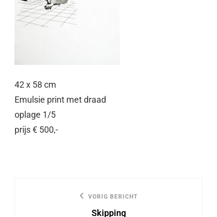
42 x 58 cm
Emulsie print met draad
oplage 1/5
prijs € 500,-
Bericht
VORIG BERICHT
Vorige
navigatie
Skipping
bericht