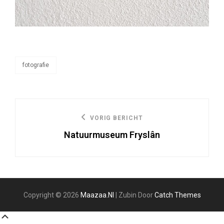
fotografie
categorieën
Bericht
VORIG BERICHT
Vorige
navigatie
Natuurmuseum Fryslân
bericht
Copyright © 2026
Maazaa.nl
|
Zubin Door
Catch Themes
Scroll